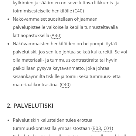
kytkimien ja säätimien on sovelluttava liikkumis- ja
toimimisesteiselle henkilölle (
C40
)
Näkövammaiset suositellaan ohjaamaan
palvelupisteelle valkoisella kepillä tunnusteltavalla
lattiaopastuksella (
A30
)
Näkövammaisten henkilöiden on helpompi löytää
palvelutiski, jos sen luo johtaa selkeä kulkureitti. Se voi
olla materiaali- ja tummuuskontrastiraita tai hyvin
paikoillaan pysyvä käytävänmatto, joka johtaa
sisäänkäynniltä tiskille ja toimii sekä tummuus- että
materiaalikontrastina. (
C40
)
2. PALVELUTISKI
Palvelutiskin kalusteiden tulee erottua
tummuuskontrastilla ympäristöstään (
B03
,
C01
)