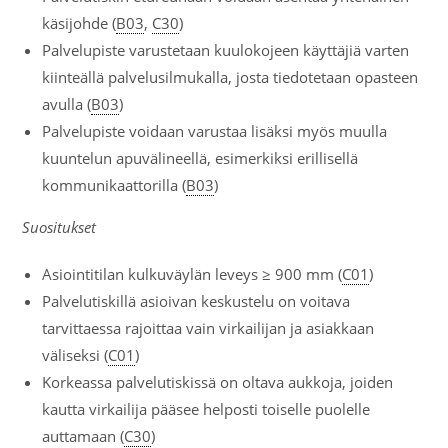
käsijohde (
B03
,
C30
)
Palvelupiste varustetaan kuulokojeen käyttäjiä varten
kiinteällä palvelusilmukalla, josta tiedotetaan opasteen
avulla (
B03
)
Palvelupiste voidaan varustaa lisäksi myös muulla
kuuntelun apuvälineellä, esimerkiksi erillisellä
kommunikaattorilla (
B03
)
Suositukset
Asiointitilan kulkuväylän leveys ≥ 900 mm (
C01
)
Palvelutiskillä asioivan keskustelu on voitava
tarvittaessa rajoittaa vain virkailijan ja asiakkaan
väliseksi (
C01
)
Korkeassa palvelutiskissä on oltava aukkoja, joiden
kautta virkailija pääsee helposti toiselle puolelle
auttamaan (
C30
)