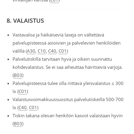
8. VALAISTUS
Vastavaloa ja häikäiseviä laseja on vältettävä
palvelupisteessä asioivien ja palvelevien henkilöiden
välillä (
A30
,
C10
,
C40
,
C01
)
Palvelutiskillä tarvitaan hyvä ja oikein suunnattu
kohdevalaistus. Se ei saa aiheuttaa häiritseviä varjoja.
(
B03
)
Palvelupisteessä tulee olla riittävä yleisvalaistus ≤ 300
lx (
C01
)
Valaistusvoimakkuussuositus palvelutiskeillä 500-700
lx (
C40
,
C01
)
Tiskin takana olevan henkilön kasvot valaistaan hyvin
(
B03
)