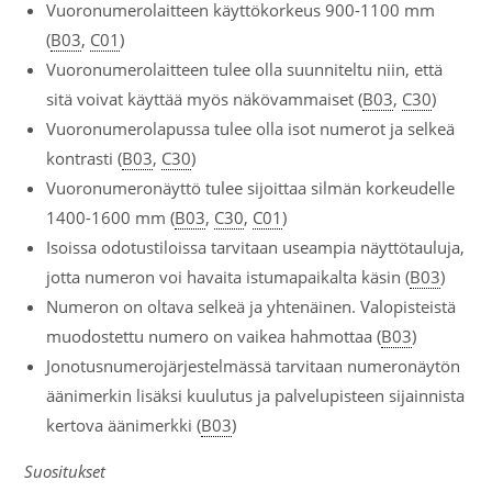
Vuoronumerolaitteen käyttökorkeus 900-1100 mm
(
B03
,
C01
)
Vuoronumerolaitteen tulee olla suunniteltu niin, että
sitä voivat käyttää myös näkövammaiset (
B03
,
C30
)
Vuoronumerolapussa tulee olla isot numerot ja selkeä
kontrasti (
B03
,
C30
)
Vuoronumeronäyttö tulee sijoittaa silmän korkeudelle
1400-1600 mm (
B03
,
C30
,
C01
)
Isoissa odotustiloissa tarvitaan useampia näyttötauluja,
jotta numeron voi havaita istumapaikalta käsin (
B03
)
Numeron on oltava selkeä ja yhtenäinen. Valopisteistä
muodostettu numero on vaikea hahmottaa (
B03
)
Jonotusnumerojärjestelmässä tarvitaan numeronäytön
äänimerkin lisäksi kuulutus ja palvelupisteen sijainnista
kertova äänimerkki (
B03
)
Suositukset