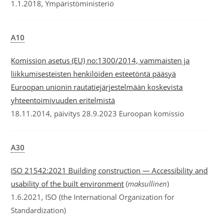
1.1.2018, Ympäristöministeriö
A10
Komission asetus (EU) no:1300/2014, vammaisten ja
liikkumisesteisten henkilöiden esteetöntä pääsyä
Euroopan unionin rautatiejärjestelmään koskevista
yhteentoimivuuden eritelmistä
18.11.2014, päivitys 28.9.2023 Euroopan komissio
A30
ISO 21542:2021 Building construction — Accessibility and
usability of the built environment
(
maksullinen
)
1.6.2021, ISO (the International Organization for
Standardization)