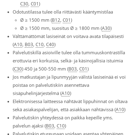
C30
,
C01
)
Odotustilassa tulee olla riittävästi kääntymistilaa
Ø ≥ 1500 mm (
B12
,
C01
)
Ø ≥ 1500 mm, suositus Ø ≥ 1800 mm (
A30
)
Välttämättömät lasiseinät on voitava avata tilapäisesti
(
A10
,
B03
,
C10
,
C40
)
Palvelutiskillä asioiville tulee olla tummuuskontrastilla
erottuvia eri korkuisia, selkä- ja käsinojallisia istuimia
(
C30
) 450 ja 500-550 mm (
B03
,
C01
)
Jos matkustajan ja lipunmyyjän välistä lasiseinää ei voi
poistaa on palvelutiskiin asennettava
sisäpuhelinjärjestelmä (
A10
)
Elektronisessa laitteessa nähtävät lippuhinnat on oltava
sekä asiakaspalvelijan, että asiakkaan nähtävissä (
A10
)
Palvelutiskin yhteydessä on paikka kepeille yms.
palvelun ajaksi (
B03
,
C10
)
Palvelutiskin etureunaan voidaan asentaa yhtenäinen