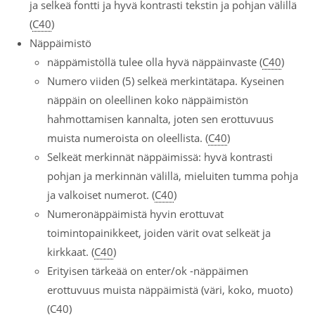
ja selkeä fontti ja hyvä kontrasti tekstin ja pohjan välillä
(
C40
)
Näppäimistö
näppämistöllä tulee olla hyvä näppäinvaste (
C40
)
Numero viiden (5) selkeä merkintätapa. Kyseinen
näppäin on oleellinen koko näppäimistön
hahmottamisen kannalta, joten sen erottuvuus
muista numeroista on oleellista. (
C40
)
Selkeät merkinnät näppäimissä: hyvä kontrasti
pohjan ja merkinnän välillä, mieluiten tumma pohja
ja valkoiset numerot. (
C40
)
Numeronäppäimistä hyvin erottuvat
toimintopainikkeet, joiden värit ovat selkeät ja
kirkkaat. (
C40
)
Erityisen tärkeää on enter/ok -näppäimen
erottuvuus muista näppäimistä (väri, koko, muoto)
(
C40
)