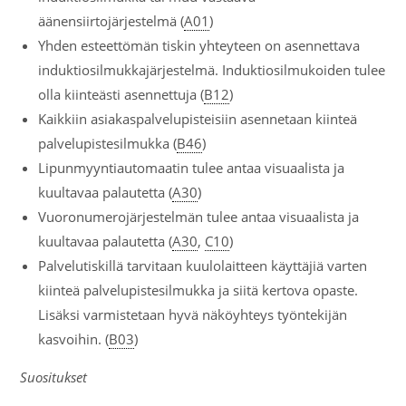
äänensiirtojärjestelmä (
A01
)
Yhden esteettömän tiskin yhteyteen on asennettava
induktiosilmukkajärjestelmä. Induktiosilmukoiden tulee
olla kiinteästi asennettuja (
B12
)
Kaikkiin asiakaspalvelupisteisiin asennetaan kiinteä
palvelupistesilmukka (
B46
)
Lipunmyyntiautomaatin tulee antaa visuaalista ja
kuultavaa palautetta (
A30
)
Vuoronumerojärjestelmän tulee antaa visuaalista ja
kuultavaa palautetta (
A30
,
C10
)
Palvelutiskillä tarvitaan kuulolaitteen käyttäjiä varten
kiinteä palvelupistesilmukka ja siitä kertova opaste.
Lisäksi varmistetaan hyvä näköyhteys työntekijän
kasvoihin. (
B03
)
Suositukset