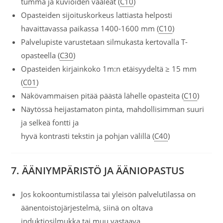
tumma ja kuvioiden vaaleat (
C10
)
Opasteiden sijoituskorkeus lattiasta helposti
havaittavassa paikassa 1400-1600 mm (
C10
)
Palvelupiste varustetaan silmukasta kertovalla T-
opasteella (
C30
)
Opasteiden kirjainkoko 1m:n etäisyydeltä ≥ 15 mm
(
C01
)
Näkövammaisen pitää päästä lähelle opasteita (
C10
)
Näytössä heijastamaton pinta, mahdollisimman suuri
ja selkeä fontti ja
hyvä kontrasti tekstin ja pohjan välillä (
C40
)
7. ÄÄNIYMPÄRISTÖ JA ÄÄNIOPASTUS
Jos kokoontumistilassa tai yleisön palvelutilassa on
äänentoistojärjestelmä, siinä on oltava
induktiosilmukka tai muu vastaava