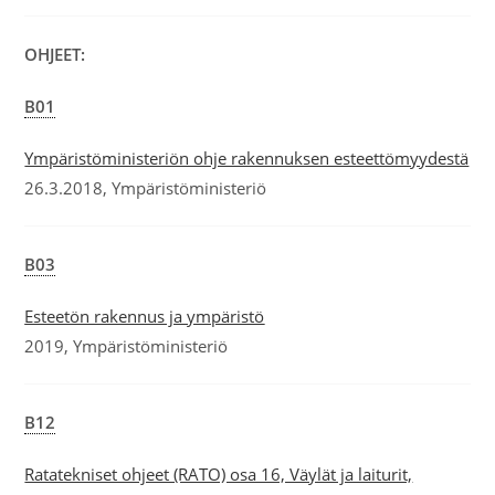
OHJEET:
B01
Ympäristöministeriön ohje rakennuksen esteettömyydestä
26.3.2018, Ympäristöministeriö
B03
Esteetön rakennus ja ympäristö
2019, Ympäristöministeriö
B12
Ratatekniset ohjeet (RATO) osa 16, Väylät ja laiturit,