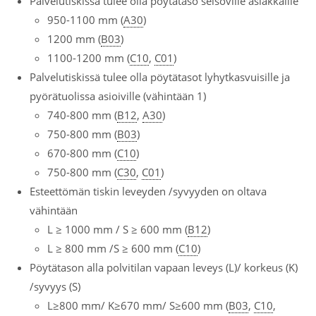
Palvelutiskissä tulee olla pöytätaso seisoville asiakkaille
950-1100 mm (
A30
)
1200 mm (
B03
)
1100-1200 mm (
C10
,
C01
)
Palvelutiskissä tulee olla pöytätasot lyhytkasvuisille ja
pyörätuolissa asioiville (vähintään 1)
740-800 mm (
B12
,
A30
)
750-800 mm (
B03
)
670-800 mm (
C10
)
750-800 mm (
C30
,
C01
)
Esteettömän tiskin leveyden /syvyyden on oltava
vähintään
L ≥ 1000 mm / S ≥ 600 mm (
B12
)
L ≥ 800 mm /S ≥ 600 mm (
C10
)
Pöytätason alla polvitilan vapaan leveys (L)/ korkeus (K)
/syvyys (S)
L≥800 mm/ K≥670 mm/ S≥600 mm (
B03
,
C10
,