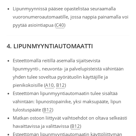
Lipunmyynnissä pääsee opastelistaa seuraamalla
vuoronumeroautomaatille, jossa nappia painamalla voi
pyytää asiointiapua (
C40
)
4. LIPUNMYYNTIAUTOMAATTI
Esteettömällä reitillä asemalla sijaitsevista
lipunmyynti-, neuvonta- ja palvelupisteistä vähintään
yhden tulee soveltua pyörätuolin käyttäjille ja
pienikokoisille (
A10
,
B12
)
Esteettömän lipunmyyntiautomaatin tulee sisältää
vähintään: lipunostopainike, yksi maksupääte, lipun
tulostuspääte (
B12
)
Matkan ostoon liittyvät vaihtoehdot on oltava selkeästi
havaittavissa ja valittavissa (
B12
)
Esteettömän lipunmyyntiautomaatin käyttöliittymän