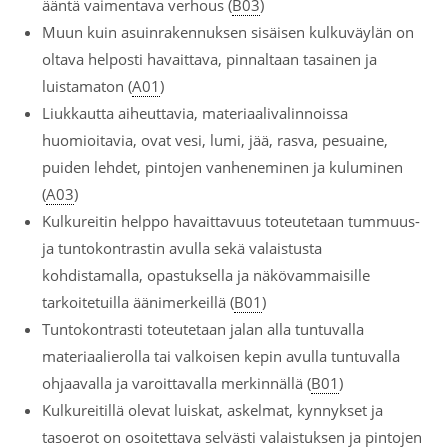
ääntä vaimentava verhous (
B03
)
Muun kuin asuinrakennuksen sisäisen kulkuväylän on
oltava helposti havaittava, pinnaltaan tasainen ja
luistamaton (
A01
)
Liukkautta aiheuttavia, materiaalivalinnoissa
huomioitavia, ovat vesi, lumi, jää, rasva, pesuaine,
puiden lehdet, pintojen vanheneminen ja kuluminen
(
A03
)
Kulkureitin helppo havaittavuus toteutetaan tummuus-
ja tuntokontrastin avulla sekä valaistusta
kohdistamalla, opastuksella ja näkövammaisille
tarkoitetuilla äänimerkeillä (
B01
)
Tuntokontrasti toteutetaan jalan alla tuntuvalla
materiaalierolla tai valkoisen kepin avulla tuntuvalla
ohjaavalla ja varoittavalla merkinnällä (
B01
)
Kulkureitillä olevat luiskat, askelmat, kynnykset ja
tasoerot on osoitettava selvästi valaistuksen ja pintojen