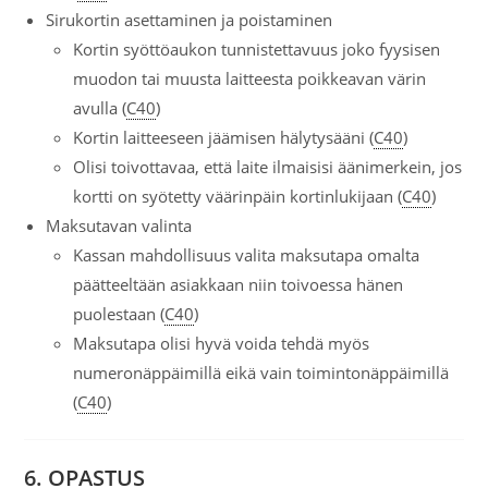
Sirukortin asettaminen ja poistaminen
Kortin syöttöaukon tunnistettavuus joko fyysisen
muodon tai muusta laitteesta poikkeavan värin
avulla (
C40
)
Kortin laitteeseen jäämisen hälytysääni (
C40
)
Olisi toivottavaa, että laite ilmaisisi äänimerkein, jos
kortti on syötetty väärinpäin kortinlukijaan (
C40
)
Maksutavan valinta
Kassan mahdollisuus valita maksutapa omalta
päätteeltään asiakkaan niin toivoessa hänen
puolestaan (
C40
)
Maksutapa olisi hyvä voida tehdä myös
numeronäppäimillä eikä vain toimintonäppäimillä
(
C40
)
6. OPASTUS