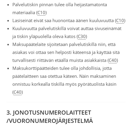
Palvelutiskin pinnan tulee olla heijastamatonta
materiaalia (
C10
)
Lasiseinät eivät saa huonontaa äänen kuuluvuutta (
C10
)
Kuuluvuutta palvelutiskillä voivat auttaa sivuseinämät
ja tiskin yläpuolella oleva katos (
C30
)
Maksupäätelaite sijoitetaan palvelutiskillä niin, että
asiakas voi ottaa sen helposti käteensä ja käyttää sitä
turvallisesti riittävän etäällä muista asiakkaista (
C40
)
Maksukorttipäätteiden tulee olla johdollisia, jotta
päätelaitteen saa otettua käteen. Näin maksaminen
onnistuu korkealla tiskillä myös pyörätuolista käsin
(
C40
)
3.
JONOTUSNUMEROLAITTEET
/VUORONUMEROJÄRJESTELMÄ