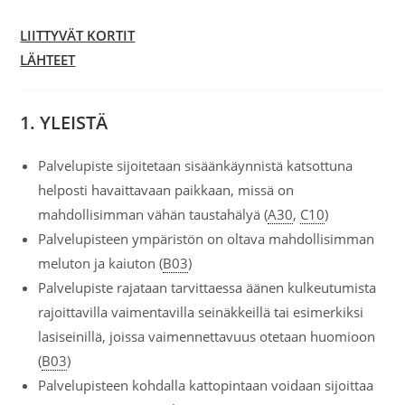
LIITTYVÄT KORTIT
LÄHTEET
1. YLEISTÄ
Palvelupiste sijoitetaan sisäänkäynnistä katsottuna
helposti havaittavaan paikkaan, missä on
mahdollisimman vähän taustahälyä (
A30
,
C10
)
Palvelupisteen ympäristön on oltava mahdollisimman
meluton ja kaiuton (
B03
)
Palvelupiste rajataan tarvittaessa äänen kulkeutumista
rajoittavilla vaimentavilla seinäkkeillä tai esimerkiksi
lasiseinillä, joissa vaimennettavuus otetaan huomioon
(
B03
)
Palvelupisteen kohdalla kattopintaan voidaan sijoittaa