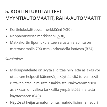
5. KORTINLUKULAITTEET,
MYYNTIAUTOMAATIT, RAHA-AUTOMAATIT
Kortinlukulaitteessa merkkiääni (
A30
)
Näppäimistössä merkkiääni (
A30
)
Matkakortin lipunlukulaitteen alustan alapinta on
metroasemalla 790 mm korkeudella lattiasta (
B24
)
Suositukset
Maksupäätelaite on syytä sijoittaa niin, että asiakas voi
ottaa sen helposti käteensä ja käyttää sitä turvallisesti
riittävän etäällä muista asiakkaista. Näkövammaisen
asiakkaan on vaikea tarkkailla ympäristöään laitetta
käyttäessään (
C40
)
Näytössä heijastamaton pinta, mahdollisimman suuri