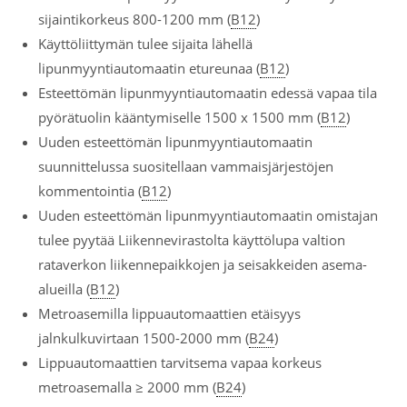
sijaintikorkeus 800-1200 mm (
B12
)
Käyttöliittymän tulee sijaita lähellä
lipunmyyntiautomaatin etureunaa (
B12
)
Esteettömän lipunmyyntiautomaatin edessä vapaa tila
pyörätuolin kääntymiselle 1500 x 1500 mm (
B12
)
Uuden esteettömän lipunmyyntiautomaatin
suunnittelussa suositellaan vammaisjärjestöjen
kommentointia (
B12
)
Uuden esteettömän lipunmyyntiautomaatin omistajan
tulee pyytää Liikennevirastolta käyttölupa valtion
rataverkon liikennepaikkojen ja seisakkeiden asema-
alueilla (
B12
)
Metroasemilla lippuautomaattien etäisyys
jalnkulkuvirtaan 1500-2000 mm (
B24
)
Lippuautomaattien tarvitsema vapaa korkeus
metroasemalla ≥ 2000 mm (
B24
)