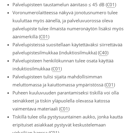
Palvelupisteen taustamelun äänitaso ≤ 45 dB (
C01
)
Voronumerolaitteessa näkyvä jonotusnumero tulee
kuuluttaa myös äänellä, ja palveluvuorossa oleva
palvelupiste tulee ilmaista numeronäytön lisäksi myös
äänimerkillä (
C01
)
Palvelupisteissä suositellaan käytettäväksi siirrettävää
palvelupistesilmukkaa (induktiosilmukka) (
C40
)
Palvelupisteen henkilökunnan tulee osata käyttää
induktiosilmukkaa (
C01
)
Palvelupisteen tulisi sijaita mahdollisimman
meluttomassa ja kaiuttomassa ympäristössä (
C01
)
Puheen kuuluvuuden parantamiseksi tiskillä voi olla
seinäkkeet ja tiskin yläpuolella olevassa katossa
vaimentava materiaali (
C01
)
Tiskillä tulee olla pystysuuntainen aukko, jonka kautta
eripituiset asiakkaat pystyvät keskustelemaan
virkailijan kanssa (
C01
)