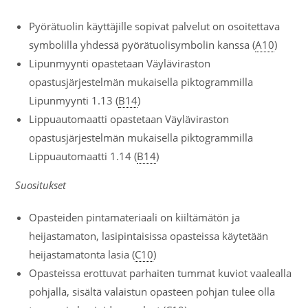
Pyörätuolin käyttäjille sopivat palvelut on osoitettava
symbolilla yhdessä pyörätuolisymbolin kanssa (
A10
)
Lipunmyynti opastetaan Väyläviraston
opastusjärjestelmän mukaisella piktogrammilla
Lipunmyynti 1.13 (
B14
)
Lippuautomaatti opastetaan Väyläviraston
opastusjärjestelmän mukaisella piktogrammilla
Lippuautomaatti 1.14 (
B14
)
Suositukset
Opasteiden pintamateriaali on kiiltämätön ja
heijastamaton, lasipintaisissa opasteissa käytetään
heijastamatonta lasia (
C10
)
Opasteissa erottuvat parhaiten tummat kuviot vaalealla
pohjalla, sisältä valaistun opasteen pohjan tulee olla