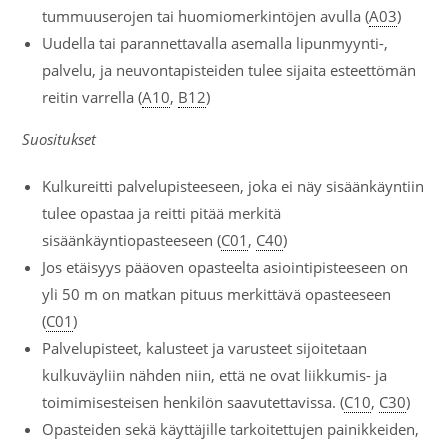
tummuuserojen tai huomiomerkintöjen avulla (
A03
)
Uudella tai parannettavalla asemalla lipunmyynti-,
palvelu, ja neuvontapisteiden tulee sijaita esteettömän
reitin varrella (
A10
,
B12
)
Suositukset
Kulkureitti palvelupisteeseen, joka ei näy sisäänkäyntiin
tulee opastaa ja reitti pitää merkitä
sisäänkäyntiopasteeseen (
C01
,
C40
)
Jos etäisyys pääoven opasteelta asiointipisteeseen on
yli 50 m on matkan pituus merkittävä opasteeseen
(
C01
)
Palvelupisteet, kalusteet ja varusteet sijoitetaan
kulkuväyliin nähden niin, että ne ovat liikkumis- ja
toimimisesteisen henkilön saavutettavissa. (
C10
,
C30
)
Opasteiden sekä käyttäjille tarkoitettujen painikkeiden,