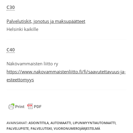
C30
Palvelutiskit, jonotus ja maksupäätteet
Helsinki kaikille
C40
Näkövammaisten liitto ry
https://www.nakovammaistenliitto.fi/fi/saavutettavuus-ja-
esteettomyys
AVAINSANAT:
ASIOINTITILA
,
AUTOMAATTI
,
LIPUNMYYNTIAUTOMAATTI
,
PALVELUPISTE
,
PALVELUTISKI
,
VUORONUMEROJÄRJESTELMÄ