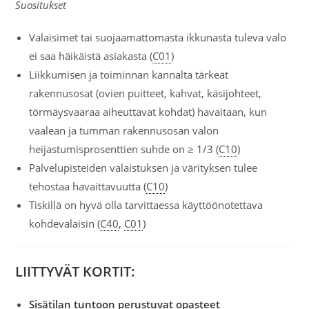
Suositukset
Valaisimet tai suojaamattomasta ikkunasta tuleva valo
ei saa häikäistä asiakasta (
C01
)
Liikkumisen ja toiminnan kannalta tärkeät
rakennusosat (ovien puitteet, kahvat, käsijohteet,
törmäysvaaraa aiheuttavat kohdat) havaitaan, kun
vaalean ja tumman rakennusosan valon
heijastumisprosenttien suhde on ≥ 1/3 (
C10
)
Palvelupisteiden valaistuksen ja värityksen tulee
tehostaa havaittavuutta (
C10
)
Tiskillä on hyvä olla tarvittaessa käyttöönotettava
kohdevalaisin (
C40
,
C01
)
LIITTYVÄT KORTIT:
Sisätilan tuntoon perustuvat opasteet