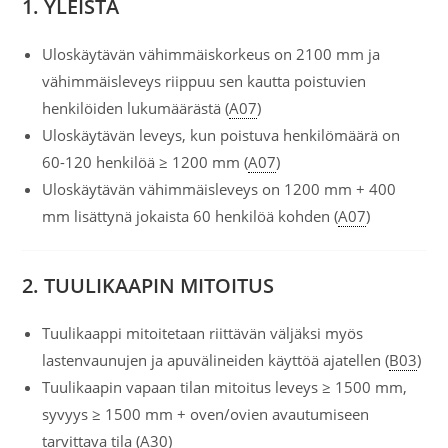
1. YLEISTÄ
Uloskäytävän vähimmäiskorkeus on 2100 mm ja
vähimmäisleveys riippuu sen kautta poistuvien
henkilöiden lukumäärästä (
A07
)
Uloskäytävän leveys, kun poistuva henkilömäärä on
60-120 henkilöä ≥ 1200 mm (
A07
)
Uloskäytävän vähimmäisleveys on 1200 mm + 400
mm lisättynä jokaista 60 henkilöä kohden (
A07
)
2. TUULIKAAPIN MITOITUS
Tuulikaappi mitoitetaan riittävän väljäksi myös
lastenvaunujen ja apuvälineiden käyttöä ajatellen (
B03
)
Tuulikaapin vapaan tilan mitoitus leveys ≥ 1500 mm,
syvyys ≥ 1500 mm + oven/ovien avautumiseen
tarvittava tila (
A30
)