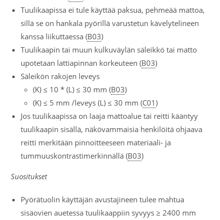
Tuulikaapissa ei tule käyttää paksua, pehmeää mattoa,
sillä se on hankala pyörillä varustetun kävelytelineen
kanssa liikuttaessa (
B03
)
Tuulikaapin tai muun kulkuväylän säleikkö tai matto
upotetaan lattiapinnan korkeuteen (
B03
)
Säleikön rakojen leveys
(K) ≤ 10 * (L) ≤ 30 mm (
B03
)
(K) ≤ 5 mm /leveys (L) ≤ 30 mm (
C01
)
Jos tuulikaapissa on laaja mattoalue tai reitti kääntyy
tuulikaapin sisällä, näkövammaisia henkilöitä ohjaava
reitti merkitään pinnoitteeseen materiaali- ja
tummuuskontrastimerkinnällä (
B03
)
Suositukset
Pyörätuolin käyttäjän avustajineen tulee mahtua
sisäovien auetessa tuulikaappiin syvyys ≥ 2400 mm