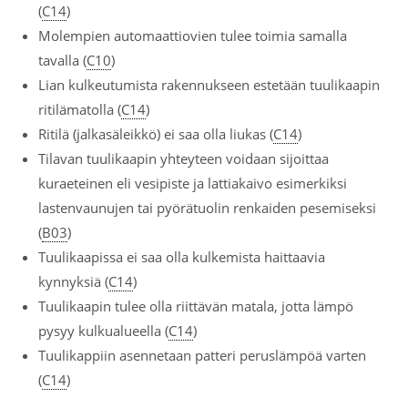
(
C14
)
Molempien automaattiovien tulee toimia samalla
tavalla (
C10
)
Lian kulkeutumista rakennukseen estetään tuulikaapin
ritilämatolla (
C14
)
Ritilä (jalkasäleikkö) ei saa olla liukas (
C14
)
Tilavan tuulikaapin yhteyteen voidaan sijoittaa
kuraeteinen eli vesipiste ja lattiakaivo esimerkiksi
lastenvaunujen tai pyörätuolin renkaiden pesemiseksi
(
B03
)
Tuulikaapissa ei saa olla kulkemista haittaavia
kynnyksiä (
C14
)
Tuulikaapin tulee olla riittävän matala, jotta lämpö
pysyy kulkualueella (
C14
)
Tuulikappiin asennetaan patteri peruslämpöä varten
(
C14
)