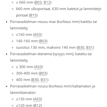
≤ 660 mm (
B03
,
B12
)
660 mm ulkoportaat, 630 mm katetut ja lämmitetyt
portaat (
B15
)
Porrasaskelman nousu max (korkeus mm) katettu tai
lämmitetty
≤160 mm (
A03
)
140-160 mm (
B03
)
suositus 130 mm, maksimi 140 mm (
B30
,
B31
)
Porrasaskelman etenemä (syvyys mm), katettu tai
lämmitetty
≥ 300 mm (
A03
)
300-400 mm (
B03
)
400 mm (
B30
,
B31
)
Porrasaskelman nousu (korkeus mm) kattamaton ja
lämmittämätön
≤130 mm (
A03
)
≤120 mm (
B12
)