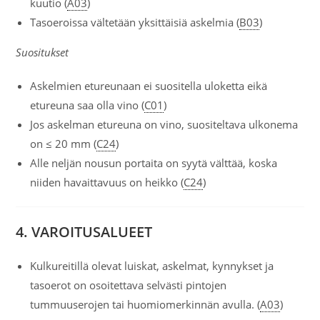
kuutio (
A03
)
Tasoeroissa vältetään yksittäisiä askelmia (
B03
)
Suositukset
Askelmien etureunaan ei suositella uloketta eikä
etureuna saa olla vino (
C01
)
Jos askelman etureuna on vino, suositeltava ulkonema
on ≤ 20 mm (
C24
)
Alle neljän nousun portaita on syytä välttää, koska
niiden havaittavuus on heikko (
C24
)
4. VAROITUSALUEET
Kulkureitillä olevat luiskat, askelmat, kynnykset ja
tasoerot on osoitettava selvästi pintojen
tummuuserojen tai huomiomerkinnän avulla. (
A03
)