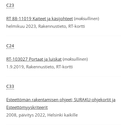
C23
RT 88-11019 Kaiteet ja käsijohteet
(
maksullinen
)
helmikuu 2023, Rakennustieto, RT-kortti
C24
RT-103027 Portaat ja luiskat
(
maksullinen
)
1.9.2019, Rakennustieto, RT-kortti
C33
Esteettömän rakentamisen ohjeet; SURAKU-ohjekortit ja
Esteettömyyskriteerit
2008, päivitys 2022, Helsinki kaikille