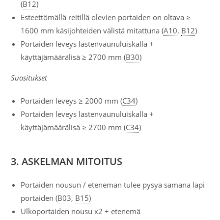
(
B12
)
Esteettömällä reitillä olevien portaiden on oltava ≥
1600 mm käsijohteiden välistä mitattuna (
A10
,
B12
)
Portaiden leveys lastenvaunuluiskalla +
käyttäjämäärälisä ≥ 2700 mm (
B30
)
Suositukset
Portaiden leveys ≥ 2000 mm (
C34
)
Portaiden leveys lastenvaunuluiskalla +
käyttäjämäärälisä ≥ 2700 mm (
C34
)
3.
ASKELMAN MITOITUS
Portaiden nousun / etenemän tulee pysyä samana läpi
portaiden (
B03
,
B15
)
Ulkoportaiden nousu x2 + etenemä