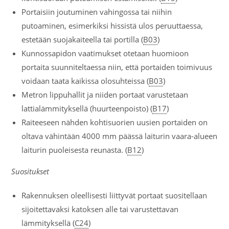
Portaisiin joutuminen vahingossa tai niihin
putoaminen, esimerkiksi hissistä ulos peruuttaessa,
estetään suojakaiteella tai portilla (
B03
)
Kunnossapidon vaatimukset otetaan huomioon
portaita suunniteltaessa niin, että portaiden toimivuus
voidaan taata kaikissa olosuhteissa (
B03
)
Metron lippuhallit ja niiden portaat varustetaan
lattialämmityksellä (huurteenpoisto) (
B17
)
Raiteeseen nähden kohtisuorien uusien portaiden on
oltava vähintään 4000 mm päässä laiturin vaara-alueen
laiturin puoleisesta reunasta. (
B12
)
Suositukset
Rakennuksen oleellisesti liittyvät portaat suositellaan
sijoitettavaksi katoksen alle tai varustettavan
lämmityksellä (
C24
)