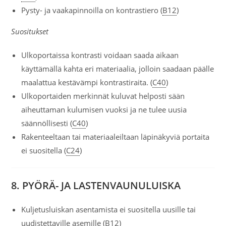
Pysty- ja vaakapinnoilla on kontrastiero (
B12
)
Suositukset
Ulkoportaissa kontrasti voidaan saada aikaan
käyttämällä kahta eri materiaalia, jolloin saadaan päälle
maalattua kestävämpi kontrastiraita. (
C40
)
Ulkoportaiden merkinnät kuluvat helposti sään
aiheuttaman kulumisen vuoksi ja ne tulee uusia
säännöllisesti (
C40
)
Rakenteeltaan tai materiaaleiltaan läpinäkyviä portaita
ei suositella (
C24
)
8. PYÖRÄ- JA LASTENVAUNULUISKA
Kuljetusluiskan asentamista ei suositella uusille tai
uudistettaville asemille (
B12
)