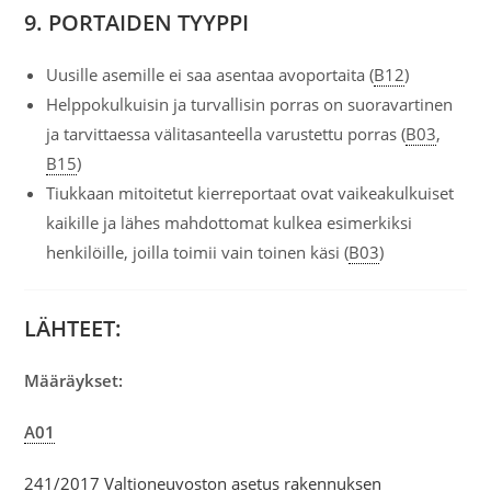
9. PORTAIDEN TYYPPI
Uusille asemille ei saa asentaa avoportaita (
B12
)
Helppokulkuisin ja turvallisin porras on suoravartinen
ja tarvittaessa välitasanteella varustettu porras (
B03
,
B15
)
Tiukkaan mitoitetut kierreportaat ovat vaikeakulkuiset
kaikille ja lähes mahdottomat kulkea esimerkiksi
henkilöille, joilla toimii vain toinen käsi (
B03
)
LÄHTEET:
Määräykset:
A01
241/2017 Valtioneuvoston asetus rakennuksen