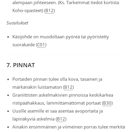
alempaan johteeseen. (Ks. Tarkemmat tiedot kortista
Koho-opasteet) (
B12
)
Suositukset
Käsijohde on muodoltaan pyöreä tai pyöristetty
suorakaide (
C01
)
7. PINNAT
Portaiden pinnan tulee olla kova, tasainen ja
märkänäkin luistamaton (
B12
)
Graniittisten askelmakivien pinnoissa keskikarkea
ristipäähakkaus, lämmittämättömät portaat (
B30
)
Uusille asemille ei saa asentaa avoportaita ja
läpinäkyviä askelmia (
B12
)
Ainakin ensimmäinen ja viimeinen porras tulee merkitä