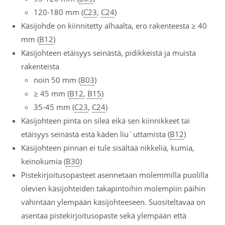
120-180 mm (
C23
,
C24
)
Käsijohde on kiinnitetty alhaalta, ero rakenteesta ≥ 40
mm (
B12
)
Käsijohteen etäisyys seinästä, pidikkeistä ja muista
rakenteista
noin 50 mm (
B03
)
≥ 45 mm (
B12
,
B15
)
35-45 mm (
C23
,
C24
)
Käsijohteen pinta on sileä eikä sen kiinnikkeet tai
etäisyys seinästä estä käden liu´uttamista (
B12
)
Käsijohteen pinnan ei tule sisältää nikkeliä, kumia,
keinokumia (
B30
)
Pistekirjoitusopasteet asennetaan molemmilla puolilla
olevien käsijohteiden takapintoihin molempiin päihin
vähintään ylempään käsijohteeseen. Suositeltavaa on
asentaa pistekirjoitusopaste sekä ylempään että