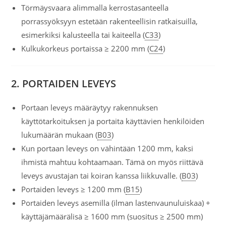
Törmäysvaara alimmalla kerrostasanteella
porrassyöksyyn estetään rakenteellisin ratkaisuilla,
esimerkiksi kalusteella tai kaiteella (
C33
)
Kulkukorkeus portaissa ≥ 2200 mm (
C24
)
2. PORTAIDEN LEVEYS
Portaan leveys määräytyy rakennuksen
käyttötarkoituksen ja portaita käyttävien henkilöiden
lukumäärän mukaan (
B03
)
Kun portaan leveys on vähintään 1200 mm, kaksi
ihmistä mahtuu kohtaamaan. Tämä on myös riittävä
leveys avustajan tai koiran kanssa liikkuvalle. (
B03
)
Portaiden leveys ≥ 1200 mm (
B15
)
Portaiden leveys asemilla (ilman lastenvaunuluiskaa) +
käyttäjämäärälisä ≥ 1600 mm (suositus ≥ 2500 mm)