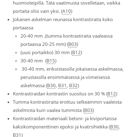
huomioteipillä. Tätä vaatimusta sovelletaan, vaikka
portaita olisi vain yksi. (
A10
)
Jokaisen askelman reunassa kontrastiraita koko
portaassa
20-40 mm ,(tumma kontrastiraita vaaleassa
portaassa 20-25 mm) (
B03
)
(uusi portaikko) 30 mm (
B12
)
30-40 mm (
B15
)
30-40 mm, erikoistasolla jokaisessa askelmassa,
perustasolla ensimmäisessä ja viimeisessä
askelmassa (
B30
,
B31
,
B32
)
Kontrastiraidan kontrastin suositus on 30 % (
B12
)
Tumma kontrastiraita erottuu selkeämmin vaaleista
askelmista kuin vaalea tummista (
B03
)
Kontrastiraidan materiaali betoni- ja kiviportaissa
kaksikomponenttinen epoksi ja kvatrsihiekka (
B30
,
B31
)