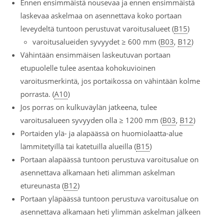
Ennen ensimmäistä nousevaa ja ennen ensimmäistä
laskevaa askelmaa on asennettava koko portaan
leveydeltä tuntoon perustuvat varoitusalueet (
B15
)
varoitusalueiden syvyydet ≥ 600 mm (
B03
,
B12
)
Vähintään ensimmäisen laskeutuvan portaan
etupuolelle tulee asentaa kohokuvioinen
varoitusmerkintä, jos portaikossa on vähintään kolme
porrasta. (
A10
)
Jos porras on kulkuväylän jatkeena, tulee
varoitusalueen syvyyden olla ≥ 1200 mm (
B03
,
B12
)
Portaiden ylä- ja alapäässä on huomiolaatta-alue
lämmitetyillä tai katetuilla alueilla (
B15
)
Portaan alapäässä tuntoon perustuva varoitusalue on
asennettava alkamaan heti alimman askelman
etureunasta (
B12
)
Portaan yläpäässä tuntoon perustuva varoitusalue on
asennettava alkamaan heti ylimmän askelman jälkeen