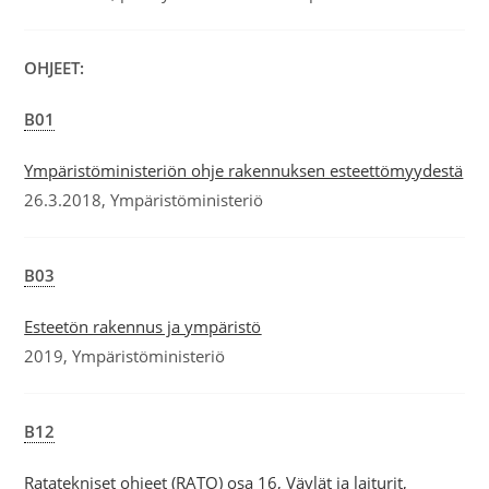
OHJEET:
B01
Ympäristöministeriön ohje rakennuksen esteettömyydestä
26.3.2018, Ympäristöministeriö
B03
Esteetön rakennus ja ympäristö
2019, Ympäristöministeriö
B12
Ratatekniset ohjeet (RATO) osa 16, Väylät ja laiturit,