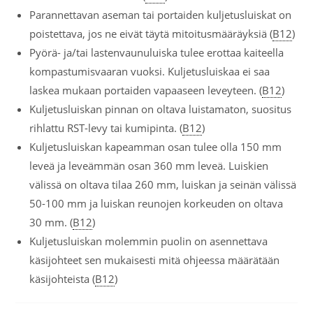
Parannettavan aseman tai portaiden kuljetusluiskat on
poistettava, jos ne eivät täytä mitoitusmääräyksiä (
B12
)
Pyörä- ja/tai lastenvaunuluiska tulee erottaa kaiteella
kompastumisvaaran vuoksi. Kuljetusluiskaa ei saa
laskea mukaan portaiden vapaaseen leveyteen. (
B12
)
Kuljetusluiskan pinnan on oltava luistamaton, suositus
rihlattu RST-levy tai kumipinta. (
B12
)
Kuljetusluiskan kapeamman osan tulee olla 150 mm
leveä ja leveämmän osan 360 mm leveä. Luiskien
välissä on oltava tilaa 260 mm, luiskan ja seinän välissä
50-100 mm ja luiskan reunojen korkeuden on oltava
30 mm. (
B12
)
Kuljetusluiskan molemmin puolin on asennettava
käsijohteet sen mukaisesti mitä ohjeessa määrätään
käsijohteista (
B12
)