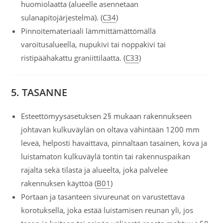
huomiolaatta (alueelle asennetaan
sulanapitojärjestelmä). (
C34
)
Pinnoitemateriaali lämmittämättömällä
varoitusalueella, nupukivi tai noppakivi tai
ristipäähakattu graniittilaatta. (
C33
)
5. TASANNE
Esteettömyysasetuksen 2§ mukaan rakennukseen
johtavan kulkuväylän on oltava vähintään 1200 mm
leveä, helposti havaittava, pinnaltaan tasainen, kova ja
luistamaton kulkuväylä tontin tai rakennuspaikan
rajalta sekä tilasta ja alueelta, joka palvelee
rakennuksen käyttöä (
B01
)
Portaan ja tasanteen sivureunat on varustettava
korotuksella, joka estää luistamisen reunan yli, jos