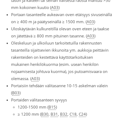
tason ja kaiteen tai seinän välisestä raosta mahtuu >50
mm kokoinen kuutio (
A03
)
Portaan tasanteelle aukeavan oven etäisyys sivuseinällä
on ≥ 400 m ja päätyseinällä ≥ 1500 mm. (
A03
)
Uloskäytävän kulkureitillä olevan oven eteen ja taakse
on jätettävä ≥ 800 mm pituinen tasanne. (
A03
)
Oleskeluun ja ulkoiluun tarkoitetuilla rakennusten
tasanteilla sijaitsevien ikkunoita ym. aukkoja peittävin
rakenteiden on kestettävä käyttötarkoituksen
mukainen henkilökuorma (esim. usean henkilön
nojaamisesta johtuva kuorma), jos putoamisvaara on
olemassa. (
A03
)
Portaisiin tehdään välitasanne 10-15 askelman välein
(
B03
)
Portaiden välitasanteen syvyys
1200-1500 mm (
B15
)
≥ 1200 mm (
B30
,
B31
,
B32
,
C18
,
C24
)