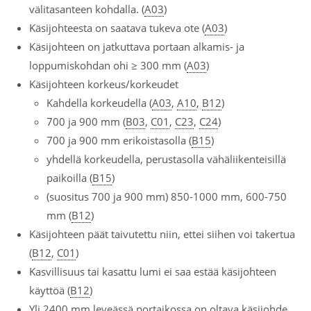
välitasanteen kohdalla. (
A03
)
Käsijohteesta on saatava tukeva ote (
A03
)
Käsijohteen on jatkuttava portaan alkamis- ja
loppumiskohdan ohi ≥ 300 mm (
A03
)
Käsijohteen korkeus/korkeudet
Kahdella korkeudella (
A03
,
A10
,
B12
)
700 ja 900 mm (
B03
,
C01
,
C23
,
C24
)
700 ja 900 mm erikoistasolla (
B15
)
yhdellä korkeudella, perustasolla vähäliikenteisillä
paikoilla (
B15
)
(suositus 700 ja 900 mm) 850-1000 mm, 600-750
mm (
B12
)
Käsijohteen päät taivutettu niin, ettei siihen voi takertua
(
B12
,
C01
)
Kasvillisuus tai kasattu lumi ei saa estää käsijohteen
käyttöä (
B12
)
Yli 2400 mm leveässä portaikossa on oltava käsijohde