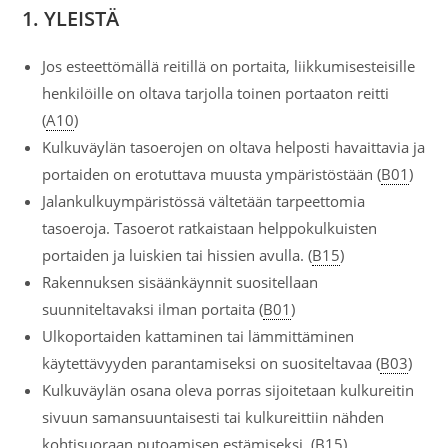
1. YLEISTÄ
Jos esteettömällä reitillä on portaita, liikkumisesteisille
henkilöille on oltava tarjolla toinen portaaton reitti
(
A10
)
Kulkuväylän tasoerojen on oltava helposti havaittavia ja
portaiden on erotuttava muusta ympäristöstään (
B01
)
Jalankulkuympäristössä vältetään tarpeettomia
tasoeroja. Tasoerot ratkaistaan helppokulkuisten
portaiden ja luiskien tai hissien avulla. (
B15
)
Rakennuksen sisäänkäynnit suositellaan
suunniteltavaksi ilman portaita (
B01
)
Ulkoportaiden kattaminen tai lämmittäminen
käytettävyyden parantamiseksi on suositeltavaa (
B03
)
Kulkuväylän osana oleva porras sijoitetaan kulkureitin
sivuun samansuuntaisesti tai kulkureittiin nähden
kohtisuoraan putoamisen estämiseksi. (
B15
)