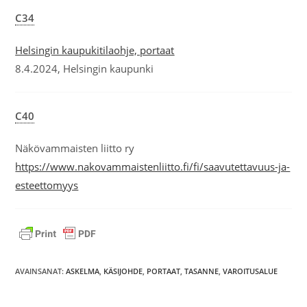
C34
Helsingin kaupukitilaohje, portaat
8.4.2024, Helsingin kaupunki
C40
Näkövammaisten liitto ry
https://www.nakovammaistenliitto.fi/fi/saavutettavuus-ja-
esteettomyys
AVAINSANAT:
ASKELMA
,
KÄSIJOHDE
,
PORTAAT
,
TASANNE
,
VAROITUSALUE