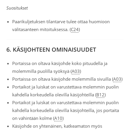
Suositukset
Paarikuljetuksen tilantarve tulee ottaa huomioon
välitasanteen mitoituksessa. (
C24
)
6. KÄSIJOHTEEN OMINAISUUDET
Portaissa on oltava käsijohde koko pituudella ja
molemmilla puolilla syöksyä (
A03
)
Portaissa on oltava käsijohde molemmilla sivuilla (
A03
)
Portaikot ja luiskat on varustettava molemmin puolin
kahdella korkeudella olevilla käsijohteilla (
B12
)
Portaikot ja luiskat on varustettava molemmin puolin
kahdella korkeudella olevilla käsijohteilla, jos portaita
on vähintään kolme (
A10
)
Käsijohde on yhtenäinen, katkeamaton myös