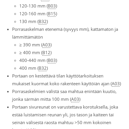
120-130 mm (
B03
)
120-160 mm (
B15
)
130 mm (
B32
)
Porrasaskelman etenemä (syvyys mm), kattamaton ja
lämmittämätön
≥ 390 mm (
A03
)
≥ 400 mm (
B12
)
400-440 mm (
B03
)
400 mm (
B32
)
Portaan on kestettävä tilan käyttötarkoituksen
mukaiset kuormat koko rakenteen käyttöiän ajan (
A03
)
Porrasaskelmien välistä saa mahtua enintään kuutio,
jonka särmän mitta 100 mm (
A03
)
Portaan sivureunat on varustettava korotuksella, joka
estää luistamisen reunan yli, jos tason ja kaiteen tai
seinän välisestä raosta mahtuu >50 mm kokoinen