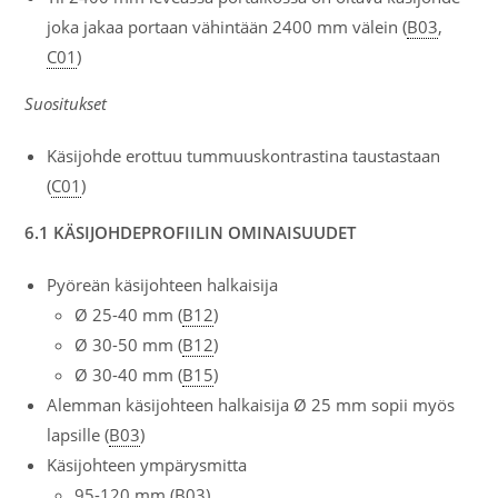
joka jakaa portaan vähintään 2400 mm välein (
B03
,
C01
)
Suositukset
Käsijohde erottuu tummuuskontrastina taustastaan
(
C01
)
6.1 KÄSIJOHDEPROFIILIN OMINAISUUDET
Pyöreän käsijohteen halkaisija
Ø 25-40 mm (
B12
)
Ø 30-50 mm (
B12
)
Ø 30-40 mm (
B15
)
Alemman käsijohteen halkaisija Ø 25 mm sopii myös
lapsille (
B03
)
Käsijohteen ympärysmitta
95-120 mm (
B03
)