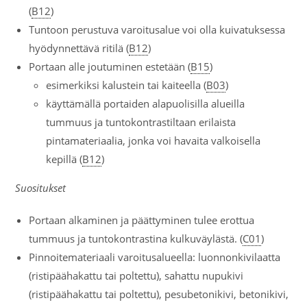
(
B12
)
Tuntoon perustuva varoitusalue voi olla kuivatuksessa
hyödynnettävä ritilä (
B12
)
Portaan alle joutuminen estetään (
B15
)
esimerkiksi kalustein tai kaiteella (
B03
)
käyttämällä portaiden alapuolisilla alueilla
tummuus ja tuntokontrastiltaan erilaista
pintamateriaalia, jonka voi havaita valkoisella
kepillä (
B12
)
Suositukset
Portaan alkaminen ja päättyminen tulee erottua
tummuus ja tuntokontrastina kulkuväylästä. (
C01
)
Pinnoitemateriaali varoitusalueella: luonnonkivilaatta
(ristipäähakattu tai poltettu), sahattu nupukivi
(ristipäähakattu tai poltettu), pesubetonikivi, betonikivi,