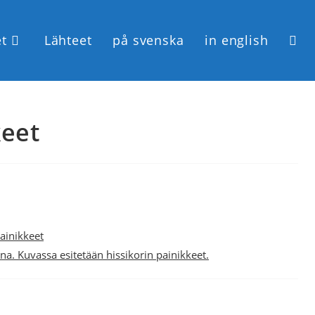
et
Lähteet
på svenska
in english
keet
painikkeet