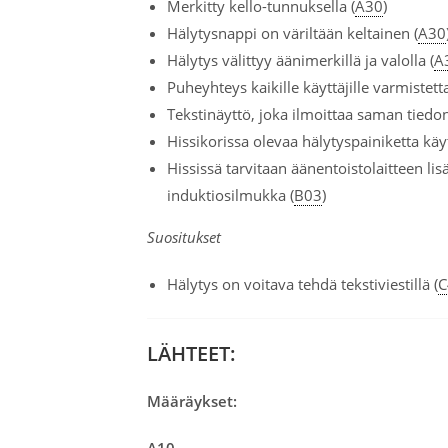
Merkitty kello-tunnuksella (
A30
)
Hälytysnappi on väriltään keltainen (
A30
Hälytys välittyy äänimerkillä ja valolla (
A
Puheyhteys kaikille käyttäjille varmistet
Tekstinäyttö, joka ilmoittaa saman tiedon,
Hissikorissa olevaa hälytyspainiketta käy
Hississä tarvitaan äänentoistolaitteen l
induktiosilmukka (
B03
)
Suositukset
Hälytys on voitava tehdä tekstiviestillä (
C
LÄHTEET:
Määräykset: