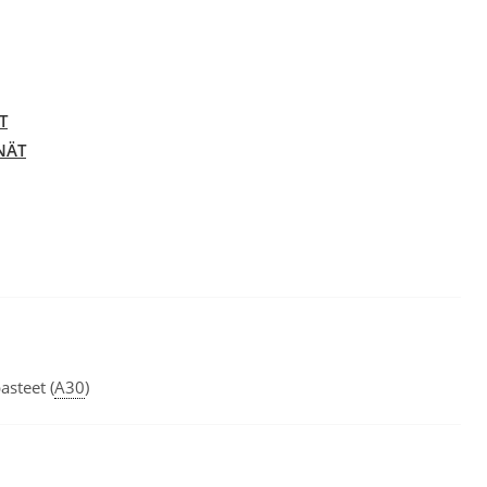
T
NÄT
asteet (
A30
)