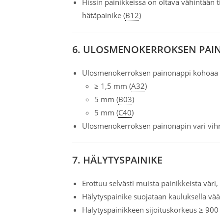
Hissin painikkeissa on oltava vähintään t
hätäpainike (
B12
)
6. ULOSMENOKERROKSEN PAI
Ulosmenokerroksen painonappi kohoaa m
≥ 1,5 mm (
A32
)
5 mm (
B03
)
5 mm (
C40
)
Ulosmenokerroksen painonapin väri vihr
7. HÄLYTYSPAINIKE
Erottuu selvästi muista painikkeista väri
Hälytyspainike suojataan kauluksella väär
Hälytyspainikkeen sijoituskorkeus ≥ 90