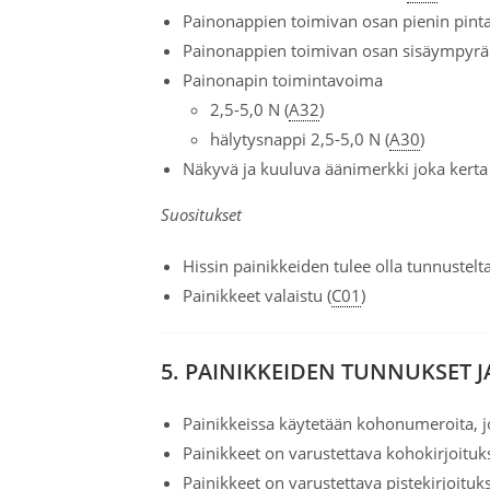
Painonappien toimivan osan pienin pint
Painonappien toimivan osan sisäympyrän
Painonapin toimintavoima
2,5-5,0 N (
A32
)
hälytysnappi 2,5-5,0 N (
A30
)
Näkyvä ja kuuluva äänimerkki joka kerta
Suositukset
Hissin painikkeiden tulee olla tunnustelta
Painikkeet valaistu (
C01
)
5. PAINIKKEIDEN TUNNUKSET 
Painikkeissa käytetään kohonumeroita, 
Painikkeet on varustettava kohokirjoitu
Painikkeet on varustettava pistekirjoituks