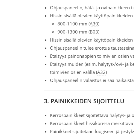
Ohjauspaneelin, hätä- ja ovipainikkeen t
Hissin sisällä olevien käyttöpainikkeiden 
800-1100 mm (
A30
)
900-1300 mm (
B03
)
Hissin sisällä olevien käyttöpainikkeide
Ohjauspaneelin tulee erottua taustasein
Etäisyys painonappien toimivien osien vä
Etäisyys muiden (esim. hälytys-/ovi- ja k
toimivien osien välillä (
A32
)
Ohjauspaneelin valaistus ei saa häikäistä
3.
PAINIKKEIDEN SIJOITTELU
Kerrospainikkeet sijoitettava hälytys- ja 
Kerrospainikkeet hissikorissa merkittävä tu
Painikkeet sijoitetaan loogiseen järjestyk