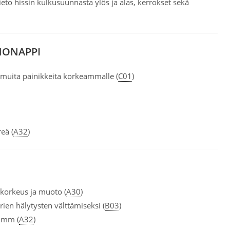
ieto hissin kulkusuunnasta ylös ja alas, kerrokset sekä
NONAPPI
uita painikkeita korkeammalle (
C01
)
eä (
A32
)
, korkeus ja muoto (
A30
)
ien hälytysten välttämiseksi (
B03
)
0 mm (
A32
)