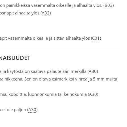
on painikkeissa vasemmalta oikealle ja alhaalta ylös. (
B03
)
osnapit alhaalta ylös (
A32
)
pit vasemmalta oikealle ja sitten alhaalta ylös (
C01
)
INAISUUDET
a ja käytöstä on saatava palaute äänimerkillä (
A30
)
inikkeena. Sen on oltava esimerkiksi vihreä ja 5 mm muita
romia, kobolttia, luonnonkumia tai keinokumia (
A30
)
ei ole paljon (
A30
)