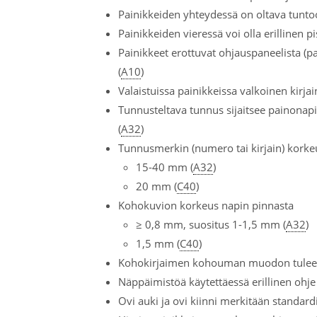
Painikkeiden yhteydessä on oltava tuntoon
Painikkeiden vieressä voi olla erillinen pi
Painikkeet erottuvat ohjauspaneelista (p
(
A10
)
Valaistuissa painikkeissa valkoinen kirja
Tunnusteltava tunnus sijaitsee painonap
(
A32
)
Tunnusmerkin (numero tai kirjain) korke
15-40 mm (
A32
)
20 mm (
C40
)
Kohokuvion korkeus napin pinnasta
≥ 0,8 mm, suositus 1-1,5 mm (
A32
)
1,5 mm (
C40
)
Kohokirjaimen kohouman muodon tulee ol
Näppäimistöä käytettäessä erillinen ohje (
Ovi auki ja ovi kiinni merkitään standardi