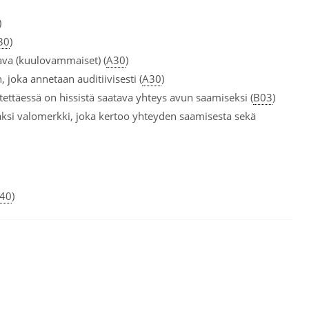
)
30
)
tava (kuulovammaiset) (
A30
)
 joka annetaan auditiivisesti (
A30
)
tettäessä on hissistä saatava yhteys avun saamiseksi (
B03
)
isäksi valomerkki, joka kertoo yhteyden saamisesta sekä
40
)