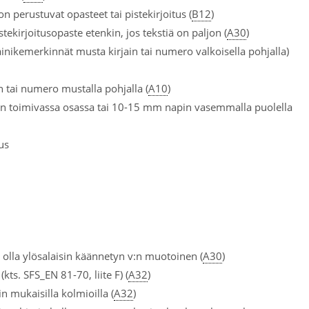
 perustuvat opasteet tai pistekirjoitus (
B12
)
stekirjoitusopaste etenkin, jos tekstiä on paljon (
A30
)
ainikemerkinnät musta kirjain tai numero valkoisella pohjalla)
in tai numero mustalla pohjalla (
A10
)
in toimivassa osassa tai 10-15 mm napin vasemmalla puolella
us
la ylösalaisin käännetyn v:n muotoinen (
A30
)
kts. SFS_EN 81-70, liite F) (
A32
)
n mukaisilla kolmioilla (
A32
)