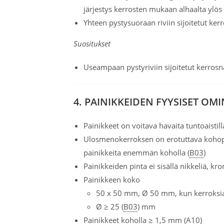
järjestys kerrosten mukaan alhaalta ylös 
Yhteen pystysuoraan riviin sijoitetut kerr
Suositukset
Useampaan pystyriviin sijoitetut kerrosna
4. PAINIKKEIDEN FYYSISET OM
Painikkeet on voitava havaita tuntoaistill
Ulosmenokerroksen on erotuttava kohopa
painikkeita enemmän koholla (
B03
)
Painikkeiden pinta ei sisällä nikkeliä, k
Painikkeen koko
50 x 50 mm, Ø 50 mm, kun kerroksia 
Ø ≥ 25 (
B03
) mm
Painikkeet koholla ≥ 1,5 mm (
A10
)