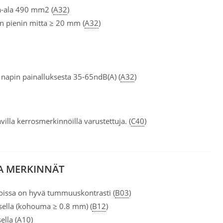
a-ala 490 mm2 (
A32
)
 pienin mitta ≥ 20 mm (
A32
)
 napin painalluksesta 35-65ndB(A) (
A32
)
villa kerrosmerkinnöillä varustettuja. (
C40
)
JA MERKINNÄT
joissa on hyvä tummuuskontrasti (
B03
)
ksella (kohouma ≥ 0.8 mm) (
B12
)
ella (
A10
)