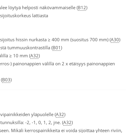
ulee löytyä helposti näkövammaiselle (
B12
)
sijoituskorkeus lattiasta
n sijoitus hissin nurkasta ≥ 400 mm (suositus 700 mm) (
A30
)
ästä tummuuskontrastilla (
B01
)
lillä ≥ 10 mm (
A32
)
erros-) painonappien välillä on 2 x etäisyys painonappien
 (
B03
)
ovipainikkeiden yläpuolelle (
A32
)
nnuksilla: -2, -1, 0, 1, 2, jne. (
A32
)
seen. Mikäli kerrospainikkeita ei voida sijoittaa yhteen riviin,