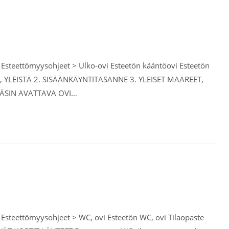
> Esteettömyysohjeet > Ulko-ovi Esteetön kääntöovi Esteetön
I, YLEISTÄ 2. SISÄÄNKÄYNTITASANNE 3. YLEISET MÄÄREET,
 KÄSIN AVATTAVA OVI…
> Esteettömyysohjeet > WC, ovi Esteetön WC, ovi Tilaopaste