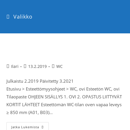
Valikko
WC, ovi
Ilari
13.2.2019
WC
Julkaistu 2.2019 Päivitetty 3.2021
Etusivu > Esteettömyysohjeet > WC, ovi Esteetön WC, ovi
Tilaopaste OHJEEN SISÄLLYS 1. OVI 2. OPASTUS LIITTYVÄT
KORTIT LÄHTEET Esteettömän WC-tilan oven vapaa leveys
≥ 850 mm (A01, B03)…
Jatka Lukemista