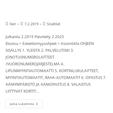
Asiointitila, palvelupiste,
automaatti
Ilari
7.2.2019
Sisätilat
Julkaistu 2.2019 Päivitetty 2.2025
Etusivu > Esteettömyysohjeet > Asiointitila OHJEEN
SISÄLLYS 1. YLEISTÄ 2. PALVELUTISKI 3.
JONOTUSNUMEROLAITTEET
/VUORONUMEROJÄRJESTELMÄ 4.
LIPUNMYYNTIAUTOMAATTI 5. KORTINLUKULAITTEET,
MYYNTIAUTOMAATIT, RAHA-AUTOMAATIT 6. OPASTUS 7.
ÄÄNIYMPÄRISTÖ JA ÄÄNIOPASTUS 8. VALAISTUS
LIITTYVÄT KORTIT…
Jatka Lukemista