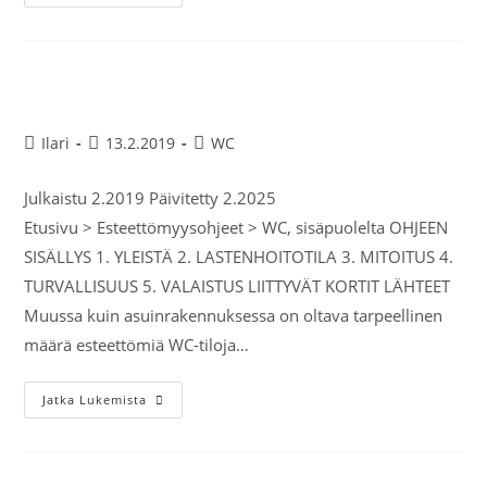
WC, sisäpuolelta
Ilari
13.2.2019
WC
Julkaistu 2.2019 Päivitetty 2.2025
Etusivu > Esteettömyysohjeet > WC, sisäpuolelta OHJEEN
SISÄLLYS 1. YLEISTÄ 2. LASTENHOITOTILA 3. MITOITUS 4.
TURVALLISUUS 5. VALAISTUS LIITTYVÄT KORTIT LÄHTEET
Muussa kuin asuinrakennuksessa on oltava tarpeellinen
määrä esteettömiä WC-tiloja…
Jatka Lukemista