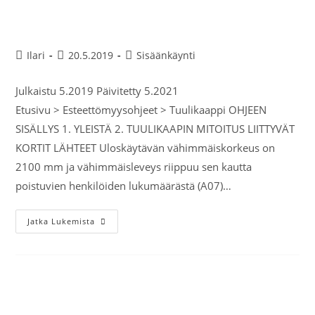
Tuulikaappi
Ilari
20.5.2019
Sisäänkäynti
Julkaistu 5.2019 Päivitetty 5.2021
Etusivu > Esteettömyysohjeet > Tuulikaappi OHJEEN
SISÄLLYS 1. YLEISTÄ 2. TUULIKAAPIN MITOITUS LIITTYVÄT
KORTIT LÄHTEET Uloskäytävän vähimmäiskorkeus on
2100 mm ja vähimmäisleveys riippuu sen kautta
poistuvien henkilöiden lukumäärästä (A07)…
Jatka Lukemista
Liukuportaat