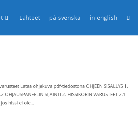
et
Lähteet
på svenska
in english
a varusteet Lataa ohjekuva pdf-tiedostona OHJEEN SISÄLLYS 1.
2 OHJAUSPANEELIN SIJAINTI 2. HISSIKORIN VARUSTEET 2.1
os hissi ei ole…