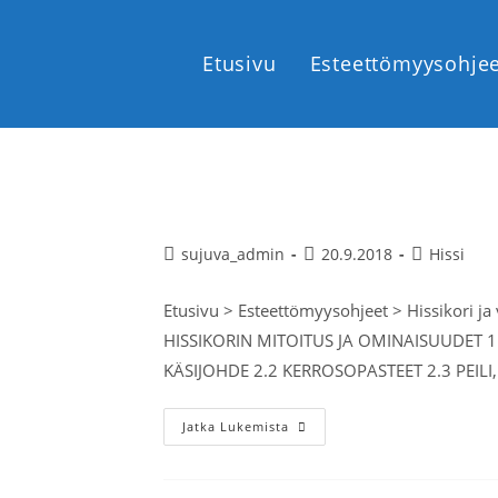
Etusivu
Esteettömyysohje
Hissikori ja varusteet
sujuva_admin
20.9.2018
Hissi
Etusivu > Esteettömyysohjeet > Hissikori j
HISSIKORIN MITOITUS JA OMINAISUUDET 1.
KÄSIJOHDE 2.2 KERROSOPASTEET 2.3 PEILI, j
Jatka Lukemista